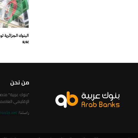
يورو
من نحن
"بنوك عربية" من
الإقليمي العاصم
راسلنا:
banks.net