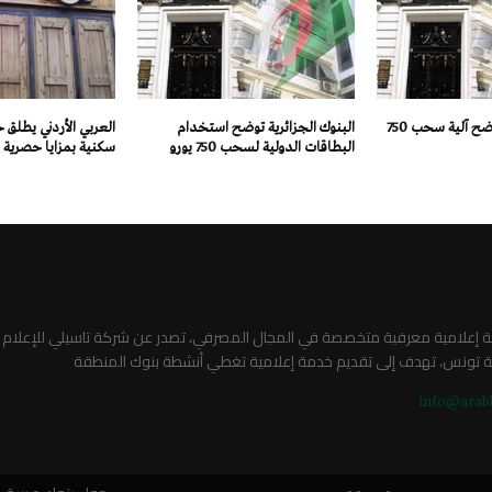
البنوك الجزائرية توضح آلية سحب 750
البنوك الجزائرية توضح استخدام
العربي الأردني يطلق
البطاقات الدولية لسحب 750 يورو
سكنية بمزايا حصرية
صة إعلامية معرفية متخصصة في المجال المصرفي، تصدر عن شركة تاسيلي للإعلام
ة تونس، تهدف إلى تقديم خدمة إعلامية تغطي أنشطة بنوك المنطقة
info@arab