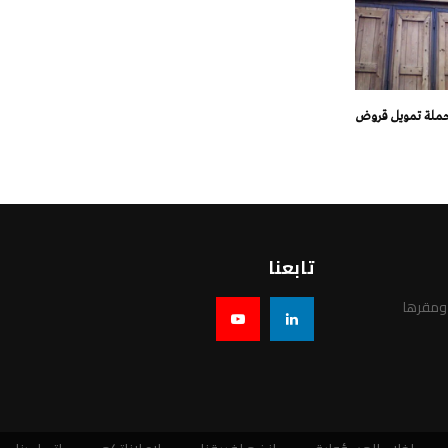
 حملة تمويل قروض
تابعنا
 ومقرها