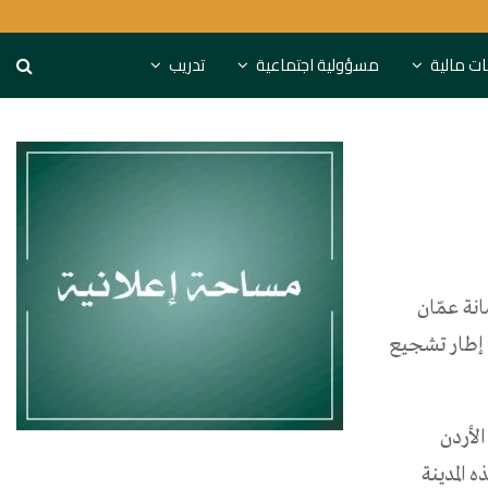
S&P تحذر: البنوك الخليجية مهددة باستنزاف التمويل
نات مالية
مسؤولية اجتماعية
تدريب
نة عمّان
ي إطار تشجيع
لأردن
 المدينة