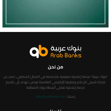
من نحن
"بنوك عربية" منصة إعلامية معرفية متخصصة في المجال المصرفي، تصدر عن
شركة تاسيلي للإعلام ومقرها الإقليمي العاصمة تونس، تهدف إلى تقديم
خدمة إعلامية تغطي أنشطة بنوك المنطقة
راسلنا:
info@arabbanks.net