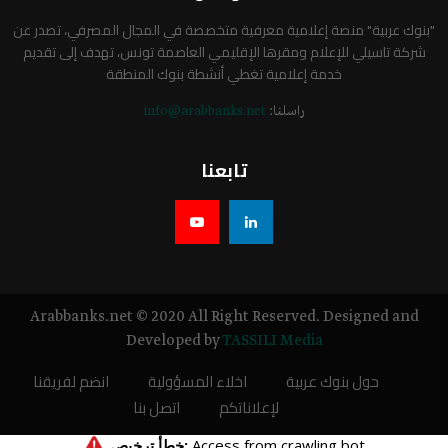
"بنوك عربية" منصة إعلامية معرفية متخصصة في المجال المصرفي، تصدر عن
شركة تاسيلي للإعلام ومقرها الإقليمي العاصمة تونس، تهدف إلى تقديم
خدمة إعلامية تغطي أنشطة بنوك المنطقة
راسلنا:
info@arabbanks.net
تابعنا
Arabbanks.net © 2020 All Right Reserved. Designed and
Developed by
TASSILI Media
حول بنوك عربية
اخلاء المسؤولية
انضم لفريقنا
لإعلاناتكم
اتصل بنا