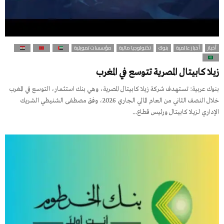
أخبار
أخبار عالمية
بنوك
تكنولوجيا مالية
مؤسسات تمويلية
زيلا كابيتال المصرية تتوسع في المغرب
بنوك عربية: تستهدف شركة زيلا كابيتال المصرية، وهي بنك استثمار، التوسع في المغرب
خلال النصف الثاني من العام المالي الجاري 2026، وفق مصطفى الشنيطي الشريك
الإداري لـزيلا كابيتال ورئيس قطاع...