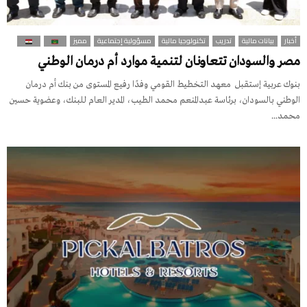
أخبار
بيانات مالية
تدريب
تكنولوجيا مالية
مسؤولية إجتماعية
مميز
مصر والسودان تتعاونان لتنمية موارد أم درمان الوطني
بنوك عربية إستقبل معهد التخطيط القومي وفدًا رفيع المستوى من بنك أم درمان
الوطني بالسودان، برئاسة عبدالمنعم محمد الطيب، المدير العام للبنك، وعضوية حسين
محمد...