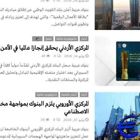
يوليو 16, 2026
0
39
بنوك عربية أعلن بنك الكويت الوطني عن إطلاق مبادرته الن
“بطاقة الأعمال الرقمية”، والتي تهدف إلى تعزيز ريادته في 
وتطوير قنوات التواصل...
أخبار
تكنولوجيا مالية
مميز
المركزي الأردني يحقق إنجازا عالميا في الأمن
يوليو 14, 2026
0
49
بنوك عربية سجل البنك المركزي الأردني تقدّماً دولياً لافتاً ف
السيبراني بعد اختيار منصته الإقليمية لتبادل وتحليل المع
المركزية والسلطات النقدية...
أخبار
أخبار عالمية
تكنولوجيا مالية
المركزي الأوروبي يلزم البنوك بمواجهة مخ
الاصطناعي
يوليو 10, 2026
0
39
بنوك عربية ألزم البنك المركزي الأوروبي البنوك الخاضعة ل
عمل لتعزيز جاهزيتها لمواجهة الهجمات السيبرانية المدعومة