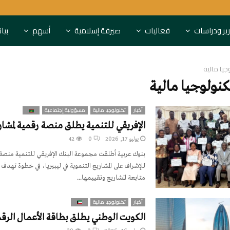
النقد العربي ونيرفانا يوقعان شرا
ير ودراسات
فعاليات
صيرفة إسلامية
أسهم
بيا
جيا مالية
نولوجيا مالية
أخبار
تكنولوجيا مالية
مسؤولية إجتماعية
الإفريقي للتنمية يطلق منصة رقمية لمشاري
يوليو 17, 2026
0
42
للإشراف على المشاريع التنموية في ليبيريا، في خطوة تهدف إ
متابعة المشاريع وتقييمها...
أخبار
تكنولوجيا مالية
الكويت الوطني يطلق بطاقة الأعمال الرق