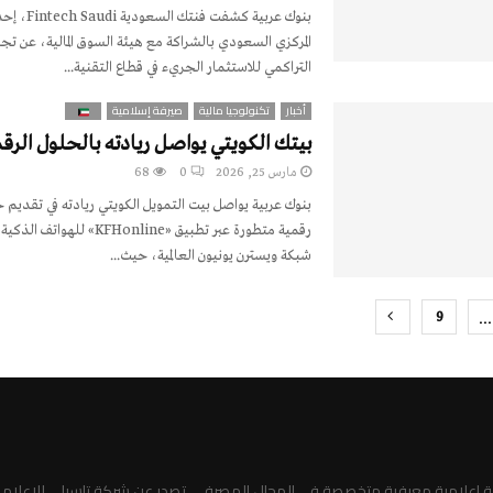
بنوك عربية كشف
المركزي السعودي بالشراكة مع هيئة السوق المالية، عن تجا
التراكمي للاستثمار الجريء في قطاع التقنية...
أخبار
تكنولوجيا مالية
صيرفة إسلامية
بيتك الكويتي يواصل ريادته بالحلول الرق
مارس 25, 2026
0
68
بنوك عربية يواصل بيت التمويل الكويتي ريادته في تقديم
رقمية متطورة عبر تطبيق «KFHonline» 
شبكة ويسترن يونيون العالمية، حيث...
…
9
pag
صة إعلامية معرفية متخصصة في المجال المصرفي، تصدر عن شركة تاسيلي للإعلام