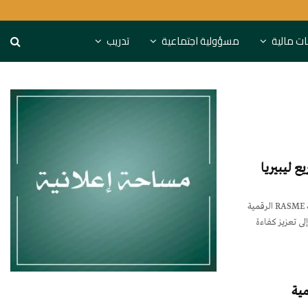
كة “مزايا”
النقد الدولي يقدم نص
نات مالية
مسؤولية اجتماعية
تدريب
ع ليبيريا
بنوك عربية أطلقت مجموعة البنك الإفريقي للتنمية منصة RASME الرقمية
لى تعزيز كفاءة
مية