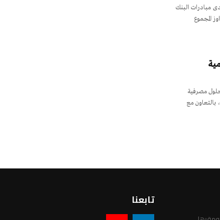
ت فنتك السعودية Fintech Saudi، إحدى مبادرات البنك
وز المجموع
مية
 حلول مصرفية
للهواتف الذكية، بالتعاون مع
تابعنا
 ومقرها