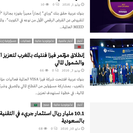
يوليو 1, 2026
0
50
بنوك عربية حقق بنك “وياي” إنجازاً مميزاً بفوزه بجائزة
للقروض عن القرض الرقمي الأول من نوعه في الكويت”، وال
MEED العالمية...
أخبار
أخبار عالمية
تكنولوجيا مالية
فعاليات
مسؤولية إجتم
إنطلاق مؤتمر فيزا فنتيك بالمغرب لتعزيز ال
والشمول المالي
يونيو 3, 2026
0
66
بنوك عربية افتتحت شركة فيزا VISA العال
بالمغرب، بمشاركة مسؤولين من القطاع المالي والمصرفي وشرك
المالية، في خطوة تستهدف تعزيز...
أخبار
تكنولوجيا مالية
مميز
10.1 مليار ريال استثمار جريء في التقنية ا
بالسعودية
مايو 10, 2026
0
68