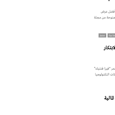
 “أفضل عرض
ممنوحة من مجلة
اعية
مميز
ابتكار
مية فعاليات مؤتمر “فيزا فنتيك”
ات التكنولوجيا
لمالية