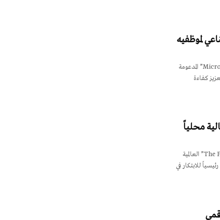
اعي لموظفيه
بنوك عربية أطلق البنك الأهلي الكويتي حلول “Microsoft M365” المدعومة
Co”، مستهدفاً تعزيز كفاءة
لية محلياً
بنوك عربية صنّف تقرير حديث لصحيفة “The Fintech Times” العالمية
ئيسياً للابتكار في
قمي