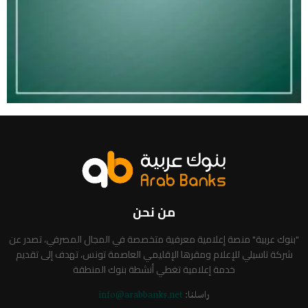
من نحن
"بنوك عربية" منصة إعلامية معرفية متخصصة في المجال المصرفي، تصدر عن
شركة تاسيلي للإعلام ومقرها الإقليمي العاصمة تونس، تهدف إلى تقديم
خدمة إعلامية تغطي أنشطة بنوك المنطقة
راسلنا:
info@arabbanks.net