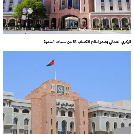
المركزي العماني يصدر نتائج الاكتتاب 83 من سندات التنمية