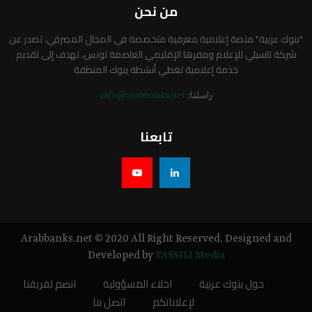
من نحن
"بنوك عربية" منصة إعلامية معرفية متخصصة في المجال المصرفي، تصدر عن
شركة تاسيلي للإعلام ومقرها الإقليمي العاصمة تونس، تهدف إلى تقديم
خدمة إعلامية تغطي أنشطة بنوك المنطقة
راسلنا:
info@arabbanks.net
تابعنا
Arabbanks.net © 2020 All Right Reserved. Designed and
Developed by
TASSILI Media
حول بنوك عربية
اخلاء المسؤولية
انضم لفريقنا
لإعلاناتكم
اتصل بنا