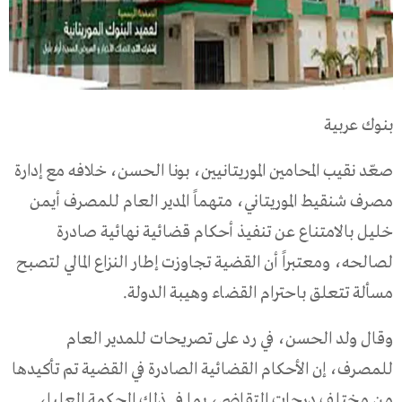
بنوك عربية
صعّد نقيب المحامين الموريتانيين، بونا الحسن، خلافه مع إدارة
مصرف شنقيط الموريتاني، متهماً المدير العام للمصرف أيمن
خليل بالامتناع عن تنفيذ أحكام قضائية نهائية صادرة
لصالحه، ومعتبراً أن القضية تجاوزت إطار النزاع المالي لتصبح
مسألة تتعلق باحترام القضاء وهيبة الدولة.
وقال ولد الحسن، في رد على تصريحات للمدير العام
للمصرف، إن الأحكام القضائية الصادرة في القضية تم تأكيدها
من مختلف درجات التقاضي، بما في ذلك المحكمة العليا،